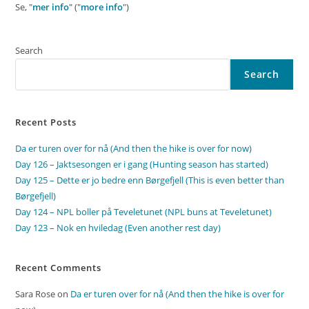
Se, "
mer info
" ("
more info
")
Search
Search
Recent Posts
Da er turen over for nå (And then the hike is over for now)
Day 126 – Jaktsesongen er i gang (Hunting season has started)
Day 125 – Dette er jo bedre enn Børgefjell (This is even better than
Børgefjell)
Day 124 – NPL boller på Teveletunet (NPL buns at Teveletunet)
Day 123 – Nok en hviledag (Even another rest day)
Recent Comments
Sara Rose
on
Da er turen over for nå (And then the hike is over for