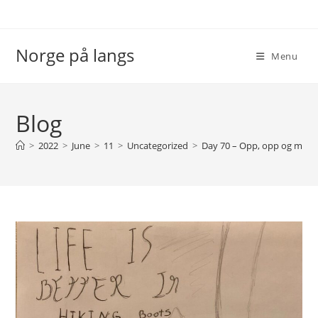
Skip
to
content
Norge på langs
Menu
Blog
>
2022
>
June
>
11
>
Uncategorized
>
Day 70 – Opp, opp og mere