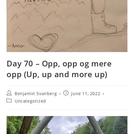
Day 70 – Opp, opp og mere
opp (Up, up and more up)
Post
Post
Benjamin Svanberg
June 11, 2022
author:
published:
Post
Uncategorized
category: