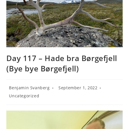
Day 117 – Hade bra Børgefjell
(Bye bye Børgefjell)
Post
Post
Benjamin Svanberg
September 1, 2022
author:
published:
Post
Uncategorized
category: