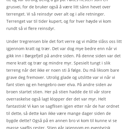
grusvei, for de bruker også å være litt sånn hevet over
terrenget. Vi så reinsdyr over alt og i alle retninger.
Terrenget var til tider kupert, og for hver høyde vi kom
rundt så vi flere reinsdyr.
Under tregrensen ble det fort verre og vi måtte slåss oss litt
igjennom kratt og trær. Det var dog mye bedre enn når vi
gikk inn i Børgefjell på andre siden. På denne siden var det
mere kratt og trær og mindre myr. Spesielt tungt i slik
terreng når det ikke er noen sti å følge. Du må liksom bare
grave deg fremover. Utrolig glade og utslitte var vi når vi
fant stien og en hengebro over elva. På andre siden av
broen startet stien. Her på stien hadde de til vår store
overraskelse også lagt klopper der det var myr. Helt
fantastisk! Vi kan se sagflisen igjen etter når de har ordnet
til dette, så dette kan ikke være mange dager siden de
bygde dette? Også på en annen bro vi kom til kunne vi se
masse sagflis rester. Stien går igjennom en eventyrisk