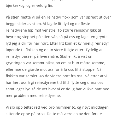
bjørkeskog, og er veldig fin.
På stien møtte vi på en reinsdyr flokk som var spredt ut over
begge sider av stien. Vi lagde litt lyd og de fleste
reinsdyrene løp mot venstre. To større reinsdyr gikk til
høyre og stoppet på stien vår, så på oss og laget en grynte
lyd jeg aldri før har hørt. Etter litt kom et kvinnelig reinsdyr
løpende til flokken og de to store fulgte etter. Tydelig at
reinsdyr passer på hverandre. Skulle likt å vist om
gryntingen var kommunikasjon om at hun måtte komme,
eller noe de gjorde mot oss for å få oss til å stoppe. Når
flokken var samlet løp de videre bort fra oss. Nå etter at vi
har lært oss å gi reinsdyrene tid til å flytte seg unna oss
samt lager lyd så de vet hvor vi er tidlig har vi ikke hatt noe
mer problem med reinsdyrene.
Vi slo opp teltet rett ved bro nummer to, og nøyt middagen
sittende oppe på broa. Dette må være en av den første