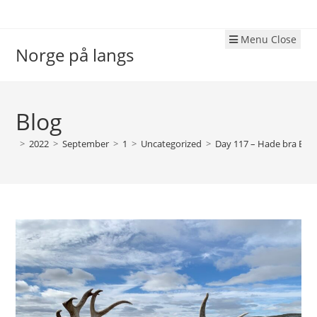
Skip
to
Menu
Close
content
Norge på langs
Blog
>
2022
>
September
>
1
>
Uncategorized
>
Day 117 – Hade bra Børge