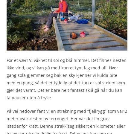
For et vær! Vi våknet til sol og blå himmel. Det finnes nesten
ikke vind, og vi kan gå med kun et tynt lag med ull. Hver
gang sola gjemmer seg bak en sky kjenner vi kulda bite
med en gang, så det er tydelig at det kun er sol steken som
gjør det varmt. Det er bare helt fantastisk å gå når du kan
ta pauser uten å fryse.
På vei nedover fant vi en strekning med “fjellrygg” som var 2
meter over resten av terrenget. Her var det fin grus
istedenfor kratt. Denne strakk seg sikkert en kilometer eller
to, og var utrolig deilig å gå på. Føltes nesten som en