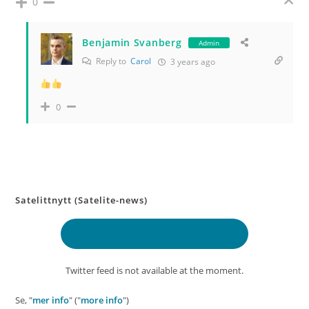
0
Benjamin Svanberg
Admin
Reply to
Carol
3 years ago
0
Satelittnytt (Satelite-news)
Delt lokasjon
(Shared location)
Twitter feed is not available at the moment.
Se, "
mer info
" ("
more info
")