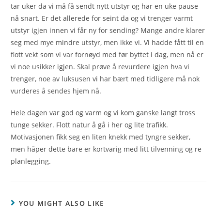
tar uker da vi må få sendt nytt utstyr og har en uke pause
nå snart. Er det allerede for seint da og vi trenger varmt
utstyr igjen innen vi får ny for sending? Mange andre klarer
seg med mye mindre utstyr, men ikke vi. Vi hadde fått til en
flott vekt som vi var fornøyd med før byttet i dag, men nå er
vi noe usikker igjen. Skal prøve å revurdere igjen hva vi
trenger, noe av luksusen vi har bært med tidligere må nok
vurderes å sendes hjem nå.
Hele dagen var god og varm og vi kom ganske langt tross
tunge sekker. Flott natur å gå i her og lite trafikk.
Motivasjonen fikk seg en liten knekk med tyngre sekker,
men håper dette bare er kortvarig med litt tilvenning og re
planlegging.
YOU MIGHT ALSO LIKE