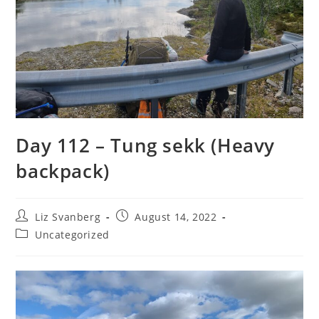
Day 112 – Tung sekk (Heavy
backpack)
Post
Post
Liz Svanberg
August 14, 2022
author:
published:
Post
Uncategorized
category: