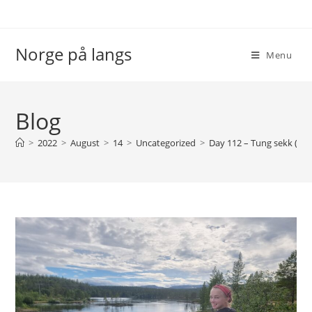
Skip
to
content
Norge på langs
Menu
Blog
>
2022
>
August
>
14
>
Uncategorized
>
Day 112 – Tung sekk (He