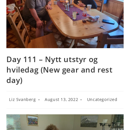
Day 111 – Nytt utstyr og
hviledag (New gear and rest
day)
Post
Post
Post
Liz Svanberg
August 13, 2022
Uncategorized
author:
published:
category: