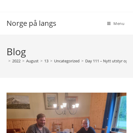
Skip
to
content
Norge på langs
Menu
Blog
>
2022
>
August
>
13
>
Uncategorized
>
Day 111 – Nytt utstyr og h