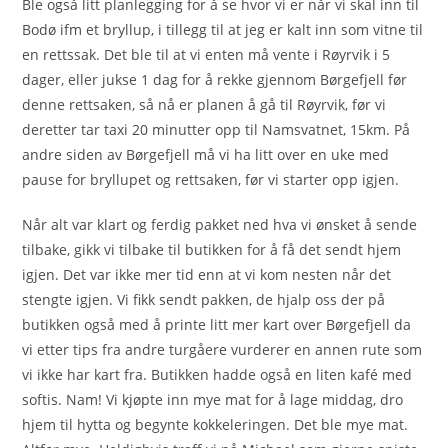
Ble også litt planlegging for å se hvor vi er når vi skal inn til
Bodø ifm et bryllup, i tillegg til at jeg er kalt inn som vitne til
en rettssak. Det ble til at vi enten må vente i Røyrvik i 5
dager, eller jukse 1 dag for å rekke gjennom Børgefjell før
denne rettsaken, så nå er planen å gå til Røyrvik, før vi
deretter tar taxi 20 minutter opp til Namsvatnet, 15km. På
andre siden av Børgefjell må vi ha litt over en uke med
pause for bryllupet og rettsaken, før vi starter opp igjen.
Når alt var klart og ferdig pakket ned hva vi ønsket å sende
tilbake, gikk vi tilbake til butikken for å få det sendt hjem
igjen. Det var ikke mer tid enn at vi kom nesten når det
stengte igjen. Vi fikk sendt pakken, de hjalp oss der på
butikken også med å printe litt mer kart over Børgefjell da
vi etter tips fra andre turgåere vurderer en annen rute som
vi ikke har kart fra. Butikken hadde også en liten kafé med
softis. Nam! Vi kjøpte inn mye mat for å lage middag, dro
hjem til hytta og begynte kokkeleringen. Det ble mye mat.