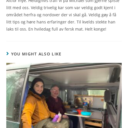
Altfor mye. Heldighvis traff vi på Michael som gjerne spiste
litt med oss. Veldig trivelig kar som var veldig godt kjent i
området herfra og nordover der vi skal gå. Veldig gøy å få
litt tips og høre hans erfaringer der. Til kvelds stekte han
laks til oss. En hviledag full av fersk mat. Helt konge!
YOU MIGHT ALSO LIKE