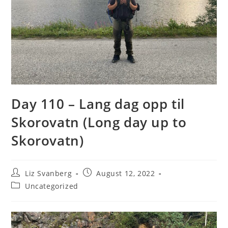
Day 110 – Lang dag opp til
Skorovatn (Long day up to
Skorovatn)
Post
Post
Liz Svanberg
August 12, 2022
author:
published:
Post
Uncategorized
category: