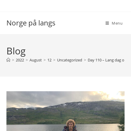
Skip
to
content
Norge på langs
Menu
Blog
>
2022
>
August
>
12
>
Uncategorized
>
Day 110 – Lang dag opp t