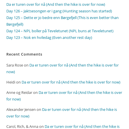
Da er turen over for nå (And then the hike is over for now)
Day 126 – Jaktsesongen er i gang (Hunting season has started)
Day 125 – Dette er jo bedre enn Børgefjell (This is even better than
Børgefjell)
Day 124 – NPL boller på Teveletunet (NPL buns at Teveletunet)
Day 123 – Nok en hviledag (Even another rest day)
Recent Comments
Sara Rose
on
Da er turen over for nå (And then the hike is over for
now)
Heidi
on
Da er turen over for nå (And then the hike is over for now)
Anne og Reidar
on
Da er turen over for nå (And then the hike is over
for now)
Alexander Jensen
on
Da er turen over for nå (And then the hike is
over for now)
Carol, Rich, & Anna
on
Da er turen over for nå (And then the hike is