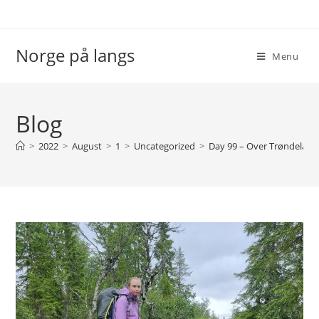
Skip
to
content
Norge på langs
Menu
Blog
>
2022
>
August
>
1
>
Uncategorized
>
Day 99 – Over Trøndelags 