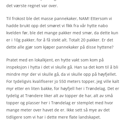
det værste regnet var over.
Til frokost ble det masse pannekaker, NAM! Ettersom vi
hadde brukt opp det smøret vi fikk fra vår hytte nabo
kvelden før, ble det mange pakker med smør, da dette kun
er i 10g pakker, for å få stekt alt. Totalt 20 pakker. Er det
dette alle gjør som kjøper pannekaker på disse hyttene?
Pratet med en lokalkjent, en hytte vakt som kom på
inspeksjon i hytta i det vi skulle gå. Han sa det kom til å bli
mindre myr der vi skulle gå, da vi skulle opp på høyfjellet.
For tydeligvis kvalifiserer jo 550 meters topper, jeg ville kalt
myr etter en liten bakke, for høyfjell her i Trøndelag. Det er
tydelig at Trøndere liker alt av topper de har, alt av små
topper og plasser her i Trøndelag er stemplet med hvor
mange meter over havet de er. Ikke sett så mye av det
tidligere som vi har i dette mere flate landskapet.