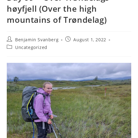
høyfjell (Over the high
mountains of Trøndelag)
Post
Post
Benjamin Svanberg
August 1, 2022
author:
published:
Post
Uncategorized
category: