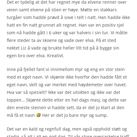
Det er tydelig at det har regnet mye da elvene renner over
veien samt elvene på stien er høye. Møtte en stakkars
turgåer som hadde prøvd å sove i telt i natt. Han hadde ikke
hatt en fin natt grunnet alt regnet. Han var en positiv sjel
som nå hadde gått i 6 uker og var halveis i sin tur. Vi måtte
flere steder ta av skoene og vade over elva. På et sted
nektet Liz å vade og brukte heller litt tid på å bygge sin
egen bro over elva. Kreativt.
Inne på fjellet fant vi innimellom myr og eng en stor stein
med et eget navn. Vi skjønte ikke hvorfor den hadde fått et
eget navn, skilt og var merket med høydemeter over havet.
Hva var så spesielt? Ikke var det utsikten og ikke var det
toppen… Skjønte dette etter en hel dags masj, og dette var
den eneste steinen vi hadde sett, da er det jo klart at den
må få et navn
Her er det jo bare myr og sump.
Det var en kald og regnfull dag, men også opphold støtt og
stadig, så alt i alt en god dag. Til vår store overraskelse traff