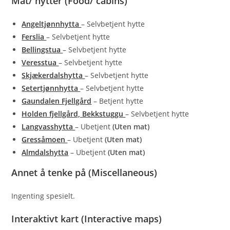
Mat/ hytter (Food/ cabins)
Angeltjønnhytta
– Selvbetjent hytte
Ferslia
– Selvbetjent hytte
Bellingstua
– Selvbetjent hytte
Veresstua
– Selvbetjent hytte
Skjækerdalshytta
– Selvbetjent hytte
Setertjønnhytta
– Selvbetjent hytte
Gaundalen Fjellgård
– Betjent hytte
Holden fjellgård, Bekkstuggu
– Selvbetjent hytte
Langvasshytta
– Ubetjent
(Uten mat)
Gressåmoen
– Ubetjent
(Uten mat)
Almdalshytta
– Ubetjent
(Uten mat)
Annet å tenke på (Miscellaneous)
Ingenting spesielt.
Interaktivt kart (Interactive maps)