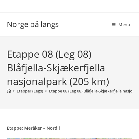
Skip
to
content
Norge på langs
Menu
Etappe 08 (Leg 08)
Blåfjella-Skjækerfjella
nasjonalpark (205 km)
>
Etapper (Legs)
>
Etappe 08 (Leg 08) Blåfjella-Skjækerfjella nasjona
Etappe: Meråker – Nordli