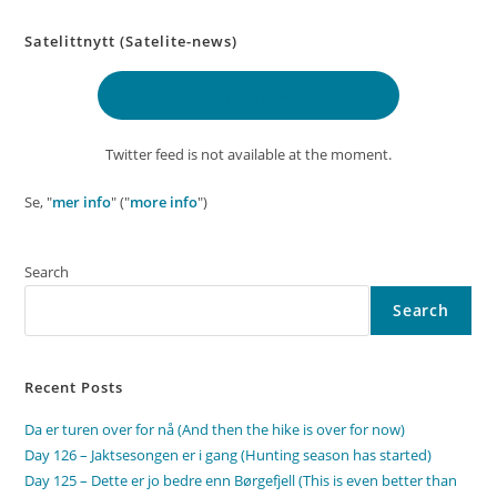
Satelittnytt (Satelite-news)
Delt lokasjon
(Shared location)
Twitter feed is not available at the moment.
Se, "
mer info
" ("
more info
")
Search
Search
Recent Posts
Da er turen over for nå (And then the hike is over for now)
Day 126 – Jaktsesongen er i gang (Hunting season has started)
Day 125 – Dette er jo bedre enn Børgefjell (This is even better than