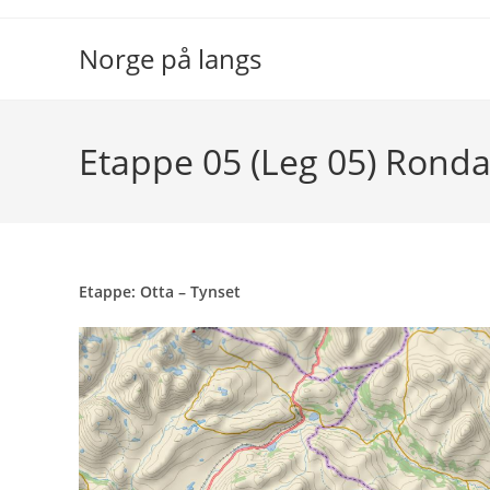
Skip
to
Norge på langs
content
Etappe 05 (Leg 05) Ronda
Etappe:
Otta
– Tynset