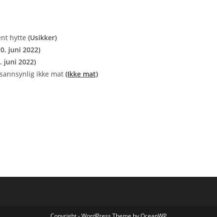
ent hytte
(Usikker)
0. juni 2022)
. juni 2022)
 sannsynlig ikke mat
(Ikke mat)
Copyright - WordPress Theme by OceanWP