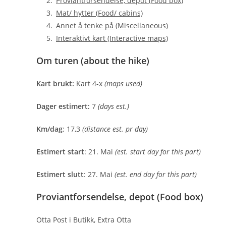
Proviantforsendelse, depot (Food box)
Mat/ hytter (Food/ cabins)
Annet å tenke på (Miscellaneous)
Interaktivt kart (Interactive maps)
Om turen (about the hike)
Kart brukt:
Kart 4-x
(maps used)
Dager estimert:
7
(days est.)
Km/dag
: 17,3
(distance est. pr day)
Estimert start
: 21. Mai
(est. start day for this part)
Estimert slutt
: 27. Mai
(est. end day for this part)
Proviantforsendelse, depot (Food box)
Otta Post i Butikk, Extra Otta