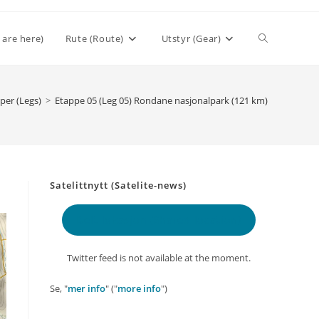
Toggle
 are here)
Rute (Route)
Utstyr (Gear)
website
per (Legs)
>
Etappe 05 (Leg 05) Rondane nasjonalpark (121 km)
search
Satelittnytt (Satelite-news)
Delt lokasjon
(Shared location)
Twitter feed is not available at the moment.
Se, "
mer info
" ("
more info
")