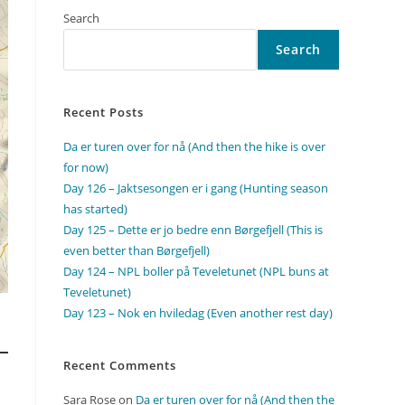
Search
Search
Recent Posts
Da er turen over for nå (And then the hike is over
for now)
Day 126 – Jaktsesongen er i gang (Hunting season
has started)
Day 125 – Dette er jo bedre enn Børgefjell (This is
even better than Børgefjell)
Day 124 – NPL boller på Teveletunet (NPL buns at
Teveletunet)
Day 123 – Nok en hviledag (Even another rest day)
Recent Comments
Sara Rose
on
Da er turen over for nå (And then the