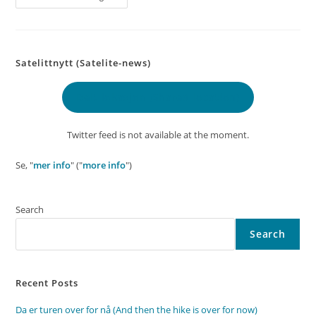
61
–
Beitostølen
Camping
Satelittnytt (Satelite-news)
Delt lokasjon
(Shared location)
Twitter feed is not available at the moment.
Se, "
mer info
" ("
more info
")
Search
Search
Recent Posts
Da er turen over for nå (And then the hike is over for now)